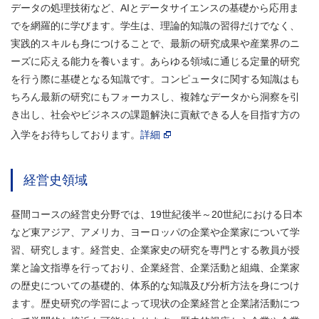
データの処理技術など、AIとデータサイエンスの基礎から応用ま
でを網羅的に学びます。学生は、理論的知識の習得だけでなく、
実践的スキルも身につけることで、最新の研究成果や産業界のニ
ーズに応える能力を養います。あらゆる領域に通じる定量的研究
を行う際に基礎となる知識です。コンピュータに関する知識はも
ちろん最新の研究にもフォーカスし、複雑なデータから洞察を引
き出し、社会やビジネスの課題解決に貢献できる人を目指す方の
入学をお待ちしております。
詳細
経営史領域
昼間コースの経営史分野では、19世紀後半～20世紀における日本
など東アジア、アメリカ、ヨーロッパの企業や企業家について学
習、研究します。経営史、企業家史の研究を専門とする教員が授
業と論文指導を行っており、企業経営、企業活動と組織、企業家
の歴史についての基礎的、体系的な知識及び分析方法を身につけ
ます。歴史研究の学習によって現状の企業経営と企業諸活動につ