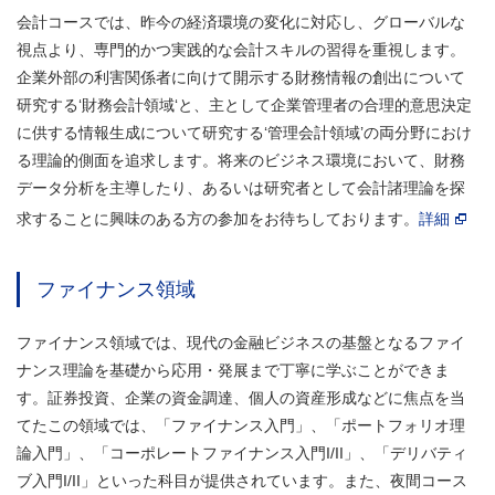
会計コースでは、昨今の経済環境の変化に対応し、グローバルな
視点より、専門的かつ実践的な会計スキルの習得を重視します。
企業外部の利害関係者に向けて開示する財務情報の創出について
研究する‘財務会計領域‘と、主として企業管理者の合理的意思決定
に供する情報生成について研究する‘管理会計領域’の両分野におけ
る理論的側面を追求します。将来のビジネス環境において、財務
データ分析を主導したり、あるいは研究者として会計諸理論を探
求することに興味のある方の参加をお待ちしております。
詳細
ファイナンス領域
ファイナンス領域では、現代の金融ビジネスの基盤となるファイ
ナンス理論を基礎から応用・発展まで丁寧に学ぶことができま
す。証券投資、企業の資金調達、個人の資産形成などに焦点を当
てたこの領域では、「ファイナンス入門」、「ポートフォリオ理
論入門」、「コーポレートファイナンス入門I/II」、「デリバティ
ブ入門I/II」といった科目が提供されています。また、夜間コース