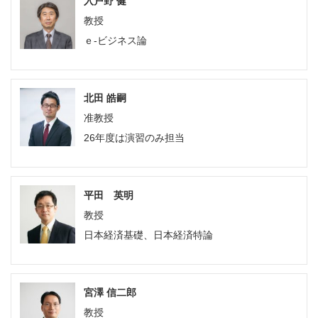
入戸野 健
教授
ｅ-ビジネス論
北田 皓嗣
准教授
26年度は演習のみ担当
平田 英明
教授
日本経済基礎、日本経済特論
宮澤 信二郎
教授