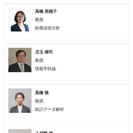
高橋 美穂子
教授
財務諸表分析
児玉 靖司
教授
情報学特論
高橋 慎
教授
統計データ解析