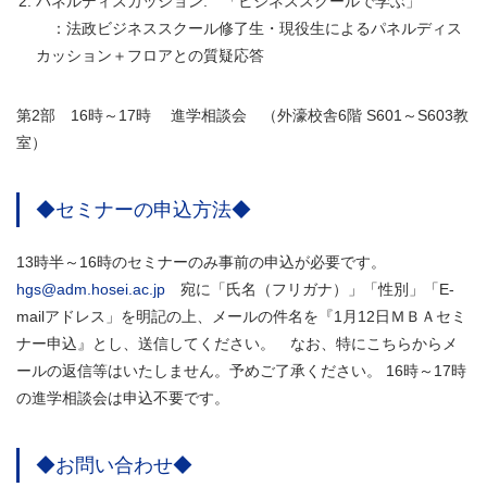
パネルディスカッション: 「ビジネススクールで学ぶ」
：法政ビジネススクール修了生・現役生によるパネルディス
カッション＋フロアとの質疑応答
第2部 16時～17時 進学相談会 （外濠校舎6階 S601～S603教
室）
◆セミナーの申込方法◆
13時半～16時のセミナーのみ事前の申込が必要です。
hgs@adm.hosei.ac.jp
宛に「氏名（フリガナ）」「性別」「E-
mailアドレス」を明記の上、メールの件名を『1月12日ＭＢＡセミ
ナー申込』とし、送信してください。 なお、特にこちらからメ
ールの返信等はいたしません。予めご了承ください。 16時～17時
の進学相談会は申込不要です。
◆お問い合わせ◆