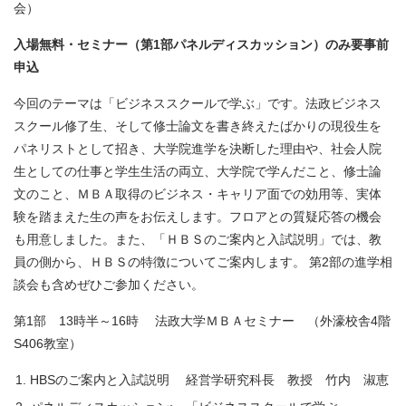
会）
入場無料・セミナー（第1部パネルディスカッション）のみ要事前
申込
今回のテーマは「ビジネススクールで学ぶ」です。法政ビジネス
スクール修了生、そして修士論文を書き終えたばかりの現役生を
パネリストとして招き、大学院進学を決断した理由や、社会人院
生としての仕事と学生生活の両立、大学院で学んだこと、修士論
文のこと、ＭＢＡ取得のビジネス・キャリア面での効用等、実体
験を踏まえた生の声をお伝えします。フロアとの質疑応答の機会
も用意しました。また、「ＨＢＳのご案内と入試説明」では、教
員の側から、ＨＢＳの特徴についてご案内します。 第2部の進学相
談会も含めぜひご参加ください。
第1部 13時半～16時 法政大学ＭＢＡセミナー （外濠校舎4階
S406教室）
HBSのご案内と入試説明 経営学研究科長 教授 竹内 淑恵