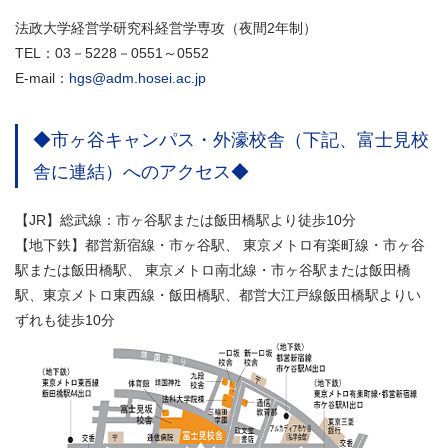
法政大学経営学研究科経営学専攻（夜間2年制）
TEL：03－5228－0551～0552
E-mail：
hgs@adm.hosei.ac.jp
◆市ヶ谷キャンパス・外濠校舎（下記、富士見校
舎に連結）へのアクセス◆
【JR】総武線：市ヶ谷駅または飯田橋駅より徒歩10分
【地下鉄】都営新宿線・市ヶ谷駅、 東京メトロ有楽町線・市ヶ谷
駅または飯田橋駅、 東京メトロ南北線・市ヶ谷駅または飯田橋
駅、東京メトロ東西線・飯田橋駅、都営大江戸線飯田橋駅よりい
ずれも徒歩10分