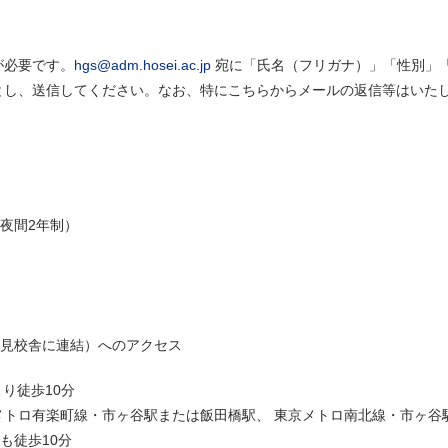
が必要です。
hgs@adm.hosei.ac.jp
宛に「氏名（フリガナ）」「性別」「E
』とし、送信してください。なお、特にこちらからメールの返信等はいた
。
夜間2年制）
見校舎に連結）へのアクセス
り徒歩10分
メトロ有楽町線・市ヶ谷駅または飯田橋駅、 東京メトロ南北線・市ヶ谷
も徒歩10分