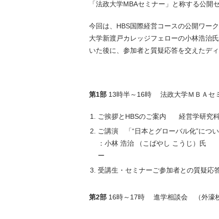
「法政大学MBAセミナー」と称する公開
今回は、HBS国際経営コースの公開ワー
大学新渡戸カレッジフェローの小林浩治氏
いた後に、参加者と質疑応答を交えたディ
第1部
13時半～16時 法政大学ＭＢＡセミ
ご挨拶とHBSのご案内 経営学研究
ご講演 「“日本とグローバル化”につい
：小林 浩治 （こばやし こうじ）氏
ー
受講生・セミナーご参加者との質疑応
第2部
16時～17時 進学相談会 （外濠校舎4