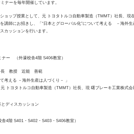
セミナーを毎年開催しています。
クショップ授業として、元 トヨタトルコ自動車製造（TMMT）社長、
を講師にお招きし、「“日本とグローバル化”について考える －海外生
スカッションを行います。
ナー （外濠校舎4階 S406教室）
科長 教授 近能 善範
て考える －海外生産は人づくり－ 」
 元 トヨタトルコ自動車製造（TMMT）社長、現 曙ブレーキ工業株式
答とディスカッション
階 S401・S402・S403・S406教室）