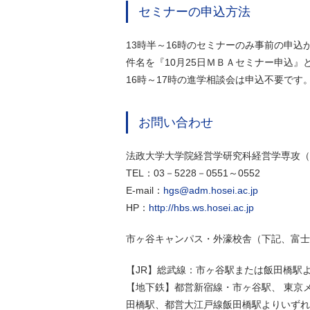
セミナーの申込方法
13時半～16時のセミナーのみ事前の申込
件名を『10月25日ＭＢＡセミナー申込
16時～17時の進学相談会は申込不要です
お問い合わせ
法政大学大学院経営学研究科経営学専攻（
TEL：03－5228－0551～0552
E-mail：
hgs@adm.hosei.ac.jp
HP：
http://hbs.ws.hosei.ac.jp
市ヶ谷キャンパス・外濠校舎（下記、富士
【JR】総武線：市ヶ谷駅または飯田橋駅よ
【地下鉄】都営新宿線・市ヶ谷駅、 東京
田橋駅、都営大江戸線飯田橋駅よりいずれ