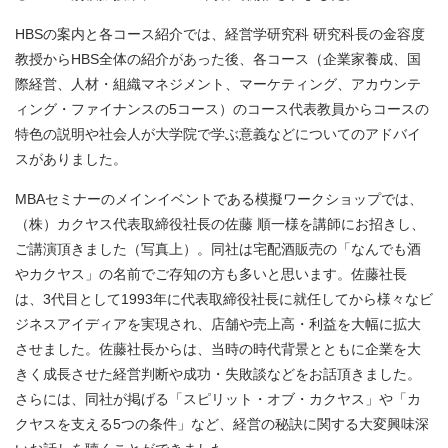
HBSの案内と各コース紹介では、経営学研究科 研究科長の金容度
教授からHBS全体の紹介があった後、各コース（企業家養成、国
際経営、人材・組織マネジメント、マーケティング、アカウンテ
ィング・ファイナンスの5コース）のコース代表教員からコースの
特色の説明や社会人が大学院で学ぶ意義などについてのアドバイ
スがありました。
MBAセミナーのメインイベントである模擬ワークショップでは、
（株）カクヤス代表取締役社長の佐藤 順一様を講師にお招きし、
ご講演頂きました（写真上）。同社は宅配酒販売の「なんでも酒
やカクヤス」の名前でご存知の方も多いと思います。佐藤社長
は、3代目として1993年に代表取締役社長に就任してから様々なビ
ジネスアイディアを実現され、店舗や売上高・利益を大幅に拡大
させました。佐藤社長からは、当時の時代背景とともに企業を大
きく成長させた経営判断や成功・失敗談などをお話頂きました。
さらには、同社が掲げる「スピリット・オブ・カクヤス」や「カ
クヤスを支える5つの条件」など、経営の秘訣に関する大変興味深