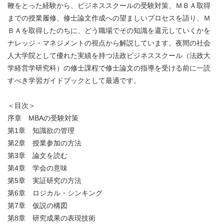
鞭をとった経験から、
ビジネススクールの受験対策、ＭＢＡ取得
までの授業履修、
修士論文作成への望ましいプロセスを語り、
Ｍ
ＢＡを取得したのちに、
どう職場でその知識を還元していくかを
ナレッジ・
マネジメントの視点から解説しています。夜間の社会
人大学院として優れた実績を持つ法政ビジネススクール
（法政大
学経営学研究科）
の修士課程で修士論文の指導を受ける前に一読
すべき学習ガイドブ
ックとして最適です。
＜目次＞
序章 MBAの受験対策
第1章 知識欲の管理
第2章 授業参加の方法
第3章 論文を読む
第4章 学会の意味
第5章 実証研究の方法
第6章 ロジカル・シンキング
第7章 仮説の構図
第8章 研究成果の表現技術