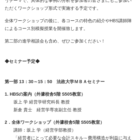
うテーマで、具体的な事例の分析を参加者の皆さまにもご参加い
ただくワークショップ形式で実施する予定です。
全体ワークショップの後に、各コースの特色の紹介やHBS講師陣
によるコース別模擬授業を開催致します。
第二部の進学相談会も含め、ぜひご参加ください！
◆セミナー予定◆
第一部 13：30～15：50 法政大学ＭＢＡセミナー
1. HBSの案内（外濠校舎5階 S505教室）
坂上 学 経営学研究科長 教授
新倉 貴士 経営学専攻副主任 教授
2．全体ワークショップ（外濠校舎5階 S505教室）
講師：坂上 学（経営学部教授）
「経営者にとって必要な会計スキル～費用構造が利益に与え