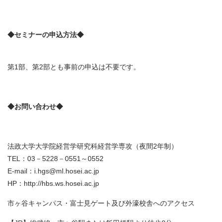
◆セミナーの申込方法◆
第1部、第2部とも事前の申込は不要です。
◆お問い合わせ◆
法政大学大学院経営学研究科経営学専攻（夜間2年制）
TEL：03－5228－0551～0552
E-mail：i.hgs@ml.hosei.ac.jp
HP：http://hbs.ws.hosei.ac.jp
市ヶ谷キャンパス・富士見ゲート及び外濠校舎へのアクセス