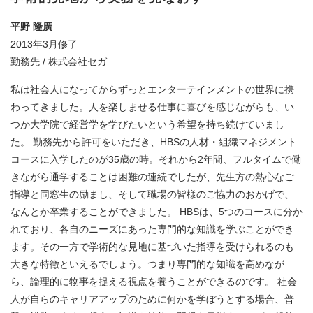
平野 隆廣
2013年3月修了
勤務先 / 株式会社セガ
私は社会人になってからずっとエンターテインメントの世界に携
わってきました。人を楽しませる仕事に喜びを感じながらも、い
つか大学院で経営学を学びたいという希望を持ち続けていまし
た。 勤務先から許可をいただき、HBSの人材・組織マネジメント
コースに入学したのが35歳の時。それから2年間、フルタイムで働
きながら通学することは困難の連続でしたが、先生方の熱心なご
指導と同窓生の励まし、そして職場の皆様のご協力のおかげで、
なんとか卒業することができました。 HBSは、5つのコースに分か
れており、各自のニーズにあった専門的な知識を学ぶことができ
ます。その一方で学術的な見地に基づいた指導を受けられるのも
大きな特徴といえるでしょう。つまり専門的な知識を高めなが
ら、論理的に物事を捉える視点を養うことができるのです。 社会
人が自らのキャリアアップのために何かを学ぼうとする場合、普