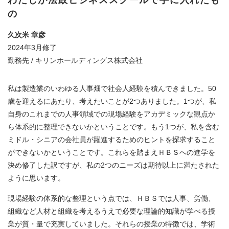
の
久次米 章彦
2024年3月修了
勤務先 / キリンホールディングス株式会社
私は製造業のいわゆる人事畑で社会人経験を積んできました。50
歳を迎えるにあたり、考えたいことが2つありました。1つが、私
自身のこれまでの人事領域での現場経験をアカデミックな観点か
ら体系的に整理できないかということです。もう1つが、私を含む
ミドル・シニアの会社員が躍進するためのヒントを探求すること
ができないかということです。これらを踏まえＨＢＳへの進学を
決め修了した訳ですが、私の2つのニーズは期待以上に満たされた
ように思います。
現場経験の体系的な整理という点では、ＨＢＳでは人事、労働、
組織など人材と組織を考えるうえで必要な理論的知識が学べる授
業が質・量で充実していました。それらの授業の特徴では、学術