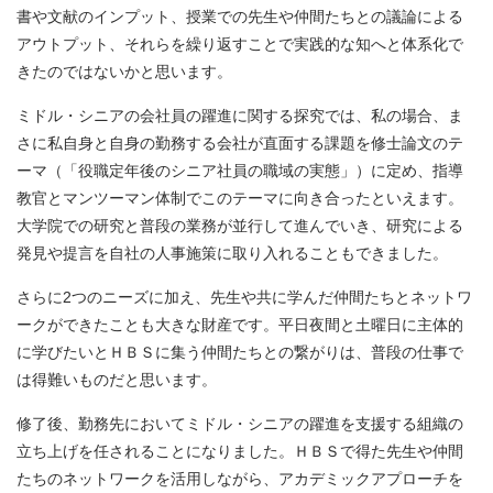
書や文献のインプット、授業での先生や仲間たちとの議論による
アウトプット、それらを繰り返すことで実践的な知へと体系化で
きたのではないかと思います。
ミドル・シニアの会社員の躍進に関する探究では、私の場合、ま
さに私自身と自身の勤務する会社が直面する課題を修士論文のテ
ーマ（「役職定年後のシニア社員の職域の実態」）に定め、指導
教官とマンツーマン体制でこのテーマに向き合ったといえます。
大学院での研究と普段の業務が並行して進んでいき、研究による
発見や提言を自社の人事施策に取り入れることもできました。
さらに2つのニーズに加え、先生や共に学んだ仲間たちとネットワ
ークができたことも大きな財産です。平日夜間と土曜日に主体的
に学びたいとＨＢＳに集う仲間たちとの繋がりは、普段の仕事で
は得難いものだと思います。
修了後、勤務先においてミドル・シニアの躍進を支援する組織の
立ち上げを任されることになりました。ＨＢＳで得た先生や仲間
たちのネットワークを活用しながら、アカデミックアプローチを