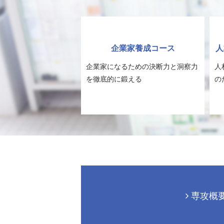
企業家養成コース
人
企業家になるための決断力と洞察力
人
を徹底的に鍛える
の
専攻概