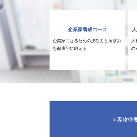
企業家養成コース
人
企業家になるための決断力と洞察力
人
を徹底的に鍛える
の
専攻概