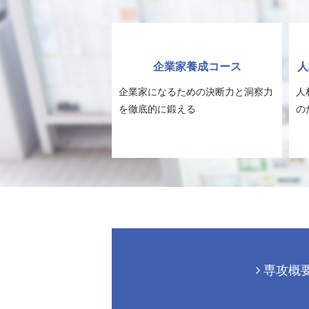
企業家養成コース
人
企業家になるための決断力と洞察力
人
を徹底的に鍛える
の
専攻概