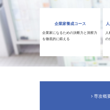
企業家養成コース
人
企業家になるための決断力と洞察力
人
を徹底的に鍛える
の
専攻概