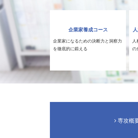
企業家養成コース
人
企業家になるための決断力と洞察力
人
を徹底的に鍛える
の
専攻概