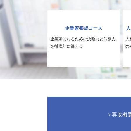
企業家養成コース
人
企業家になるための決断力と洞察力
人
を徹底的に鍛える
の
専攻概