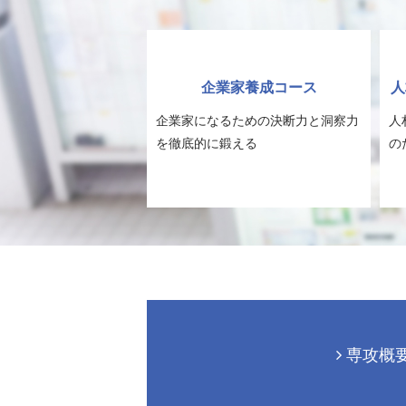
企業家養成コース
人
企業家になるための決断力と洞察力
人
を徹底的に鍛える
の
専攻概