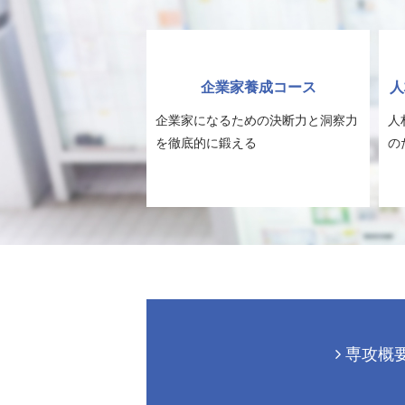
企業家養成コース
人
企業家になるための決断力と洞察力
人
を徹底的に鍛える
の
専攻概