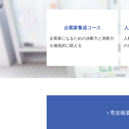
企業家養成コース
人
企業家になるための決断力と洞察力
人
を徹底的に鍛える
の
専攻概