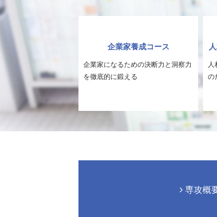
企業家養成コース
人
企業家になるための決断力と洞察力
人
を徹底的に鍛える
の
専攻概