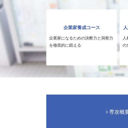
企業家養成コース
人
企業家になるための決断力と洞察力
人
を徹底的に鍛える
の
専攻概