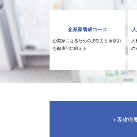
企業家養成コース
人
企業家になるための決断力と洞察力
人
を徹底的に鍛える
の
専攻概