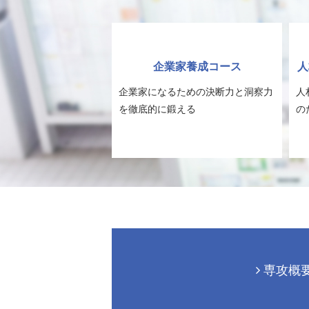
企業家養成コース
人
企業家になるための決断力と洞察力
人
を徹底的に鍛える
の
専攻概