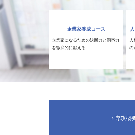
企業家養成コース
人
企業家になるための決断力と洞察力
人
を徹底的に鍛える
の
専攻概