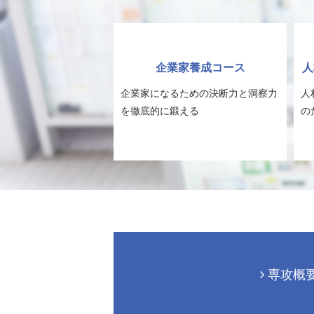
企業家養成コース
人
企業家になるための決断力と洞察力
人
を徹底的に鍛える
の
専攻概