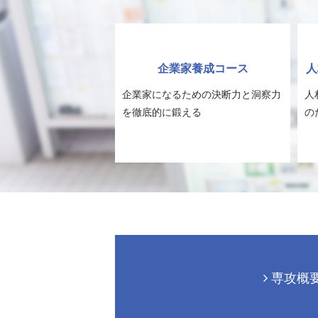
企業家養成コース
人
企業家になるための決断力と洞察力
人
を徹底的に鍛える
の
専攻概