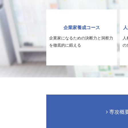
企業家養成コース
人
企業家になるための決断力と洞察力
人
を徹底的に鍛える
の
専攻概