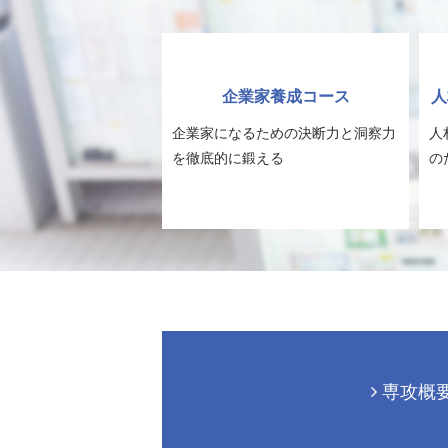
企業家養成コース
人
企業家になるための決断力と洞察力
人
を徹底的に鍛える
の
専攻概