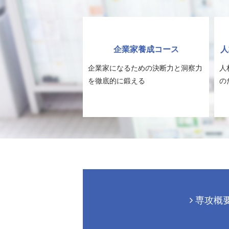
企業家養成コース
人
企業家になるための決断力と洞察力
人
を徹底的に鍛える
の
専攻概