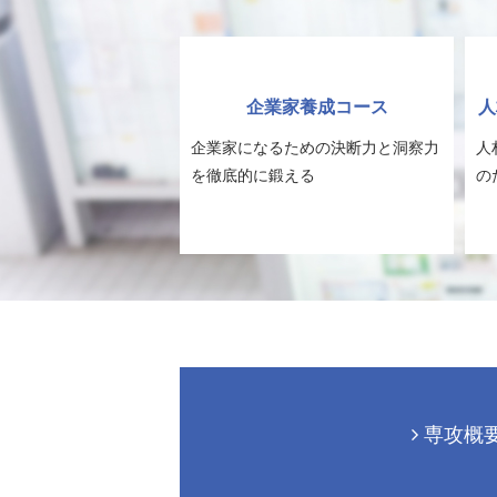
企業家養成コース
人
企業家になるための決断力と洞察力
人
を徹底的に鍛える
の
専攻概