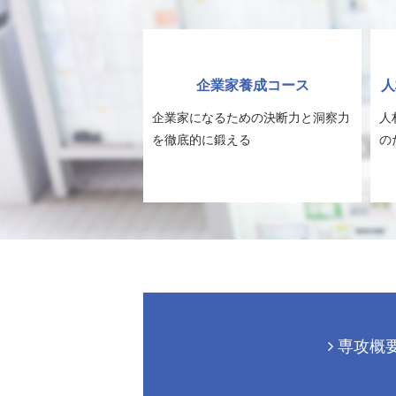
企業家養成コース
人
企業家になるための決断力と洞察力
人
を徹底的に鍛える
の
専攻概