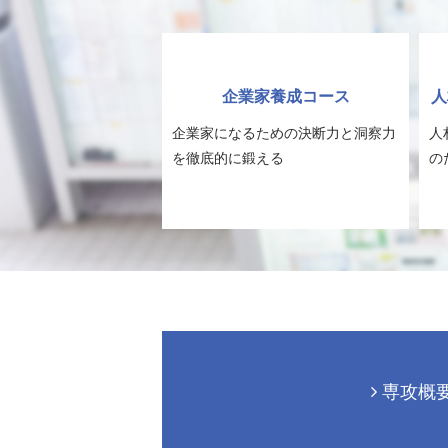
企業家養成コース
人
企業家になるための決断力と洞察力
人
を徹底的に鍛える
の
専攻概