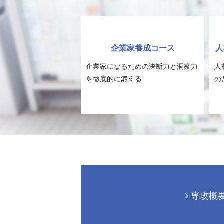
企業家養成コース
人
企業家になるための決断力と洞察力
人
を徹底的に鍛える
の
専攻概