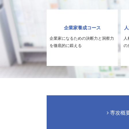
企業家養成コース
人
企業家になるための決断力と洞察力
人
を徹底的に鍛える
の
専攻概