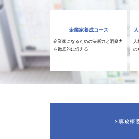
企業家養成コース
人
企業家になるための決断力と洞察力
人
を徹底的に鍛える
の
専攻概