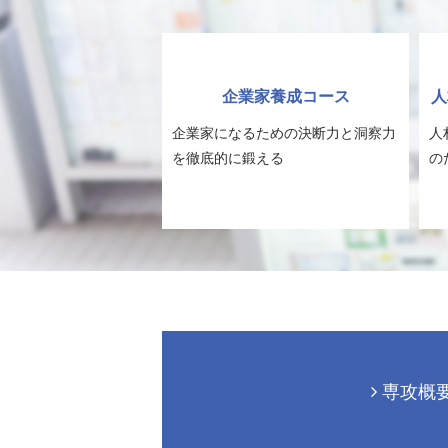
企業家養成コース
人
企業家になるための決断力と洞察力
人
を徹底的に鍛える
の
専攻概