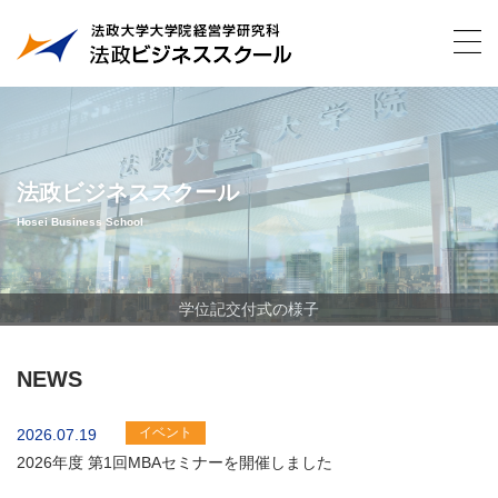
法政ビジネススクール
Hosei Business School
学位記交付式の様子
学位記交付式の様子
NEWS
イベント
2026.07.19
2026年度 第1回MBAセミナーを開催しました