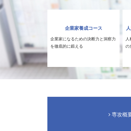
企業家養成コース
人
企業家になるための決断力と洞察力
人
を徹底的に鍛える
の
専攻概