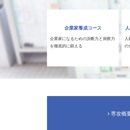
企業家養成コース
人
企業家になるための決断力と洞察力
人
を徹底的に鍛える
の
専攻概