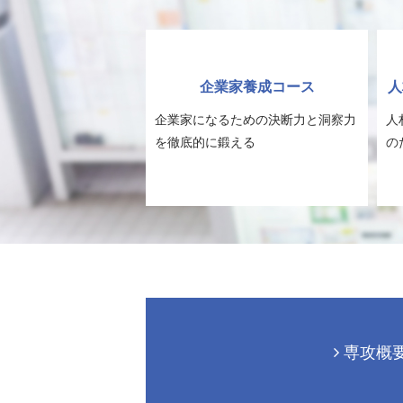
企業家養成コース
人
企業家になるための決断力と洞察力
人
を徹底的に鍛える
の
専攻概